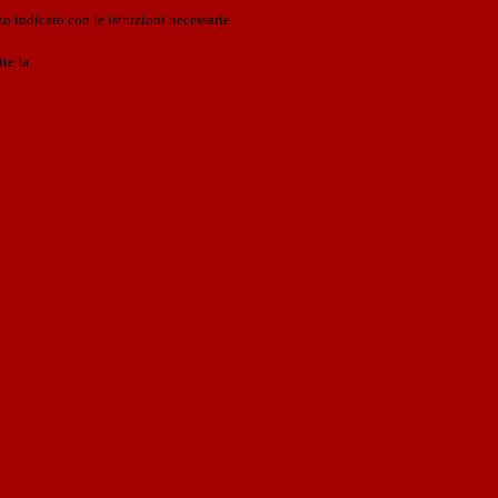
o indicato con le istruzioni necessarie.
ite la
Login Spaggiari