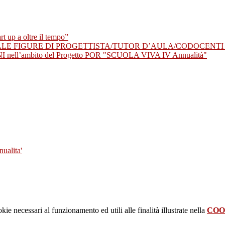
rt up a oltre il tempo”
 FIGURE DI PROGETTISTA/TUTOR D’AULA/CODOCENTI nell’am
l’ambito del Progetto POR "SCUOLA VIVA IV Annualità"
ualita'
kie necessari al funzionamento ed utili alle finalità illustrate nella
COO