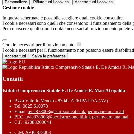
Personalizza
Rifiuta tutti
i cookies
Accetta tutti
i cookies
Gestione cookie
In questa schermata è possibile scegliere quali cookie consentire.
I cookie necessari sono quelli che consentono il funzionamento della pi
Per conoscere quali sono i cookie necessari al funzionamento potete v
Cookie necessari per il funzionamento
I cookie necessari per il funzionamento non possono essere disabilitati.
Accetta tutti
Salva le preferenze
Istituto Comprensivo Statale E. De Amicis R. Ma
Contatti
Istituto Comprensivo Statale E. De Amicis R. Masi Atripalda
P.zza Vittorio Veneto - 83042 ATRIPALDA (AV)
Tel:
0825 610078
Email:
avic878003@istruzione.it
Link per inviare una mail
PEC:
avic878003@pec.istruzione.it
Link per inviare una mail
C.F.: 92088200644
C.M. AVIC878003