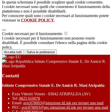
In questa schermata è possibile scegliere quali cookie consentire.
I cookie necessari sono quelli che consentono il funzionamento della
piattaforma e non è possibile disabilitarli.
Per conoscere quali sono i cookie necessari al funzionamento potete
visionare la
COOKIE POLICY
.
Cookie necessari per il funzionamento
I cookie necessari per il funzionamento non possono essere
disabilitati. È possibile consultare l'elenco nella pagina della cookie
policy.
Accetta tutti
Salva le preferenze
Istituto Comprensivo Statale E. De Amicis R.
Masi Atripalda
Contatti
Istituto Comprensivo Statale E. De Amicis R. Masi Atripalda
P.zza Vittorio Veneto - 83042 ATRIPALDA (AV)
Tel:
0825 610078
Email:
avic878003@istruzione.it
Link per inviare una mail
PEC:
avic878003@pec.istruzione.it
Link per inviare una mail
C.F.: 92088200644