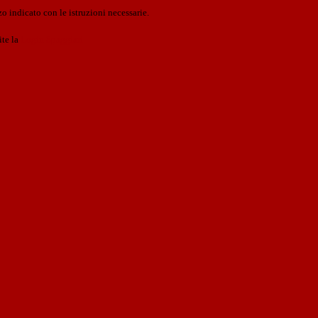
o indicato con le istruzioni necessarie.
ite la
Login Spaggiari