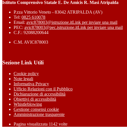
Istituto Comprensivo Statale E. De Amicis R. Masi Atripalda
P.zza Vittorio Veneto - 83042 ATRIPALDA (AV)
Tel:
0825 610078
Email:
avic878003@istruzione.it
Link per inviare una mail
PEC:
avic878003@pec.istruzione.it
Link per inviare una mail
C.F.: 92088200644
C.M. AVIC878003
Sezione Link Utili
Cookie policy
Note legali
Informativa Privacy
Ufficio Relazioni con il Pubblico
Dichiarazione di accessibilità
Obiettivi di accessibilità
Whistleblowing
Gestione consensi cookie
Amministrazione trasparente
Pagina visualizzata
1142
volte