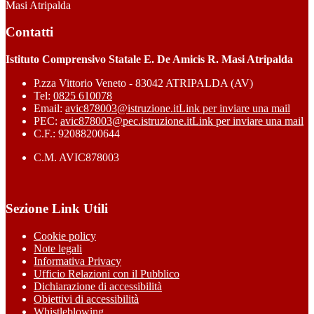
Masi Atripalda
Contatti
Istituto Comprensivo Statale E. De Amicis R. Masi Atripalda
P.zza Vittorio Veneto - 83042 ATRIPALDA (AV)
Tel:
0825 610078
Email:
avic878003@istruzione.it
Link per inviare una mail
PEC:
avic878003@pec.istruzione.it
Link per inviare una mail
C.F.: 92088200644
C.M. AVIC878003
Sezione Link Utili
Cookie policy
Note legali
Informativa Privacy
Ufficio Relazioni con il Pubblico
Dichiarazione di accessibilità
Obiettivi di accessibilità
Whistleblowing