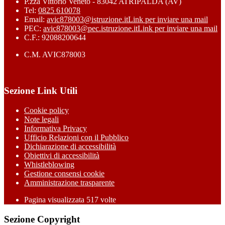
P.zza Vittorio Veneto - 83042 ATRIPALDA (AV)
Tel:
0825 610078
Email:
avic878003@istruzione.it
Link per inviare una mail
PEC:
avic878003@pec.istruzione.it
Link per inviare una mail
C.F.: 92088200644
C.M. AVIC878003
Sezione Link Utili
Cookie policy
Note legali
Informativa Privacy
Ufficio Relazioni con il Pubblico
Dichiarazione di accessibilità
Obiettivi di accessibilità
Whistleblowing
Gestione consensi cookie
Amministrazione trasparente
Pagina visualizzata
517
volte
Sezione Copyright