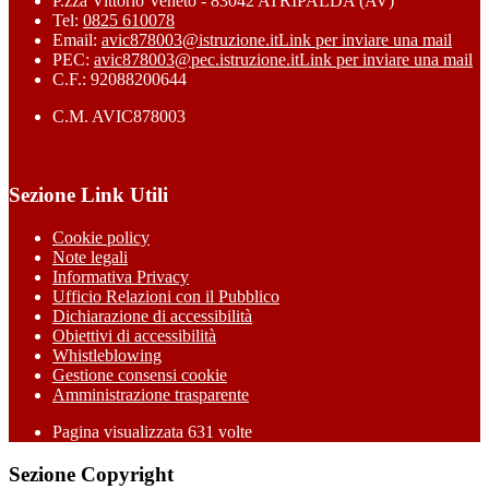
P.zza Vittorio Veneto - 83042 ATRIPALDA (AV)
Tel:
0825 610078
Email:
avic878003@istruzione.it
Link per inviare una mail
PEC:
avic878003@pec.istruzione.it
Link per inviare una mail
C.F.: 92088200644
C.M. AVIC878003
Sezione Link Utili
Cookie policy
Note legali
Informativa Privacy
Ufficio Relazioni con il Pubblico
Dichiarazione di accessibilità
Obiettivi di accessibilità
Whistleblowing
Gestione consensi cookie
Amministrazione trasparente
Pagina visualizzata
631
volte
Sezione Copyright