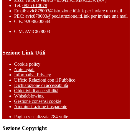
P.zza Vittorio Veneto - 83042 ATRIPALDA (AV)
Tel:
0825 610078
Email:
avic878003@istruzione.it
Link per inviare una mail
PEC:
avic878003@pec.istruzione.it
Link per inviare una mail
C.F.: 92088200644
C.M. AVIC878003
Sezione Link Utili
Cookie policy
Note legali
Informativa Privacy
Ufficio Relazioni con il Pubblico
Dichiarazione di accessibilità
Obiettivi di accessibilità
Whistleblowing
Gestione consensi cookie
Amministrazione trasparente
Pagina visualizzata
784
volte
Sezione Copyright