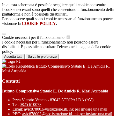
In questa schermata è possibile scegliere quali cookie consentire.
I cookie necessari sono quelli che consentono il funzionamento della
piattaforma e non è possibile disabilitarli.
Per conoscere quali sono i cookie necessari al funzionamento potete
visionare la
COOKIE POLICY
.
Cookie necessari per il funzionamento
I cookie necessari per il funzionamento non possono essere
disabilitati. È possibile consultare l'elenco nella pagina della cookie
policy.
Accetta tutti
Salva le preferenze
Istituto Comprensivo Statale E. De Amicis R.
Masi Atripalda
Contatti
Istituto Comprensivo Statale E. De Amicis R. Masi Atripalda
P.zza Vittorio Veneto - 83042 ATRIPALDA (AV)
Tel:
0825 610078
Email:
avic878003@istruzione.it
Link per inviare una mail
PEC:
avic878003@pec.istruzione.it
Link per inviare una mail