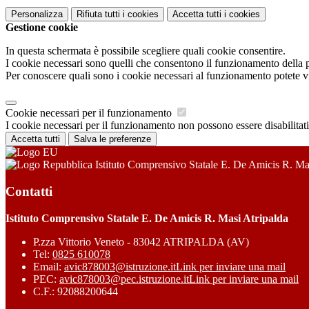
Personalizza
Rifiuta tutti
i cookies
Accetta tutti
i cookies
Gestione cookie
In questa schermata è possibile scegliere quali cookie consentire.
I cookie necessari sono quelli che consentono il funzionamento della pi
Per conoscere quali sono i cookie necessari al funzionamento potete v
Cookie necessari per il funzionamento
I cookie necessari per il funzionamento non possono essere disabilitati.
Accetta tutti
Salva le preferenze
Istituto Comprensivo Statale E. De Amicis R. Ma
Contatti
Istituto Comprensivo Statale E. De Amicis R. Masi Atripalda
P.zza Vittorio Veneto - 83042 ATRIPALDA (AV)
Tel:
0825 610078
Email:
avic878003@istruzione.it
Link per inviare una mail
PEC:
avic878003@pec.istruzione.it
Link per inviare una mail
C.F.: 92088200644