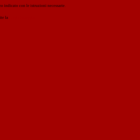
o indicato con le istruzioni necessarie.
ite la
Login Spaggiari