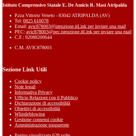
Istituto Comprensivo Statale E. De Amicis R. Masi Atripalda
P.zza Vittorio Veneto - 83042 ATRIPALDA (AV)
Tel:
0825 610078
Email:
avic878003@istruzione.it
Link per inviare una mail
PEC:
avic878003@pec.istruzione.it
Link per inviare una mail
C.F.: 92088200644
C.M. AVIC878003
Sezione Link Utili
Cookie policy
Note legali
Informativa Privacy
Ufficio Relazioni con il Pubblico
Dichiarazione di accessibilità
Obiettivi di accessibilità
Whistleblowing
Gestione consensi cookie
Amministrazione trasparente
Pagina visualizzata
629
volte