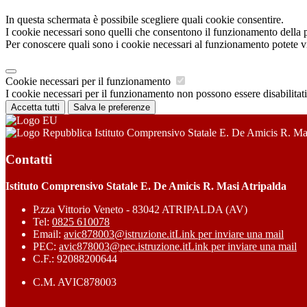
In questa schermata è possibile scegliere quali cookie consentire.
I cookie necessari sono quelli che consentono il funzionamento della pi
Per conoscere quali sono i cookie necessari al funzionamento potete v
Cookie necessari per il funzionamento
I cookie necessari per il funzionamento non possono essere disabilitati.
Accetta tutti
Salva le preferenze
Istituto Comprensivo Statale E. De Amicis R. Ma
Contatti
Istituto Comprensivo Statale E. De Amicis R. Masi Atripalda
P.zza Vittorio Veneto - 83042 ATRIPALDA (AV)
Tel:
0825 610078
Email:
avic878003@istruzione.it
Link per inviare una mail
PEC:
avic878003@pec.istruzione.it
Link per inviare una mail
C.F.: 92088200644
C.M. AVIC878003