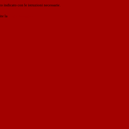
o indicato con le istruzioni necessarie.
ite la
Login Spaggiari