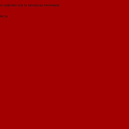
o indicato con le istruzioni necessarie.
ite la
Login Spaggiari