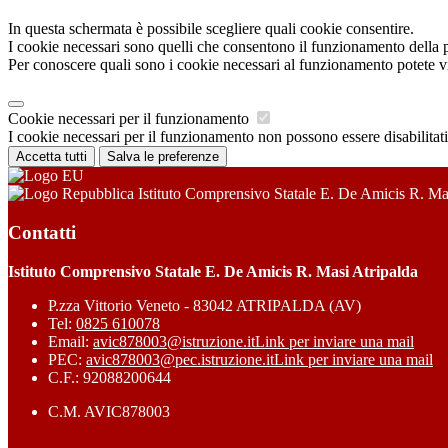
In questa schermata è possibile scegliere quali cookie consentire.
I cookie necessari sono quelli che consentono il funzionamento della pi
Per conoscere quali sono i cookie necessari al funzionamento potete v
Cookie necessari per il funzionamento
I cookie necessari per il funzionamento non possono essere disabilitati.
Accetta tutti
Salva le preferenze
Istituto Comprensivo Statale E. De Amicis R. Ma
Contatti
Istituto Comprensivo Statale E. De Amicis R. Masi Atripalda
P.zza Vittorio Veneto - 83042 ATRIPALDA (AV)
Tel:
0825 610078
Email:
avic878003@istruzione.it
Link per inviare una mail
PEC:
avic878003@pec.istruzione.it
Link per inviare una mail
C.F.: 92088200644
C.M. AVIC878003