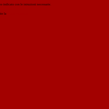
o indicato con le istruzioni necessarie.
ite la
Login Spaggiari