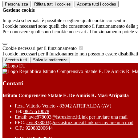
Personalizza
Rifiuta tutti
i cookies
Accetta tutti
i cookies
Gestione cookie
In questa schermata è possibile scegliere quali cookie consentire.
I cookie necessari sono quelli che consentono il funzionamento della pi
Per conoscere quali sono i cookie necessari al funzionamento potete v
Cookie necessari per il funzionamento
I cookie necessari per il funzionamento non possono essere disabilitati.
Accetta tutti
Salva le preferenze
Istituto Comprensivo Statale E. De Amicis R. Ma
Contatti
Istituto Comprensivo Statale E. De Amicis R. Masi Atripalda
P.zza Vittorio Veneto - 83042 ATRIPALDA (AV)
Tel:
0825 610078
Email:
avic878003@istruzione.it
Link per inviare una mail
PEC:
avic878003@pec.istruzione.it
Link per inviare una mail
C.F.: 92088200644