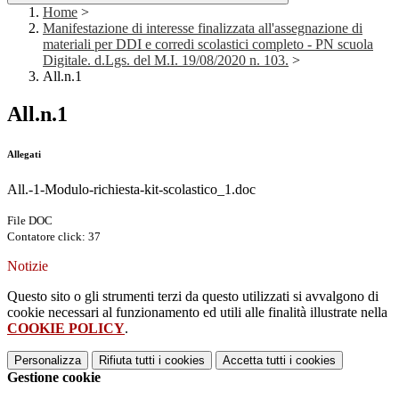
Home
>
Manifestazione di interesse finalizzata all'assegnazione di
materiali per DDI e corredi scolastici completo - PN scuola
Digitale. d.Lgs. del M.I. 19/08/2020 n. 103.
>
All.n.1
All.n.1
Allegati
All.-1-Modulo-richiesta-kit-scolastico_1.doc
File DOC
Contatore click: 37
Notizie
Questo sito o gli strumenti terzi da questo utilizzati si avvalgono di
cookie necessari al funzionamento ed utili alle finalità illustrate nella
COOKIE POLICY
.
Personalizza
Rifiuta tutti
i cookies
Accetta tutti
i cookies
Gestione cookie