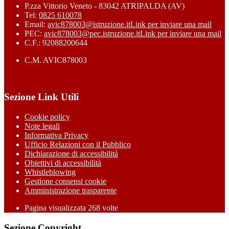
P.zza Vittorio Veneto - 83042 ATRIPALDA (AV)
Tel:
0825 610078
Email:
avic878003@istruzione.it
Link per inviare una mail
PEC:
avic878003@pec.istruzione.it
Link per inviare una mail
C.F.: 92088200644
C.M. AVIC878003
Sezione Link Utili
Cookie policy
Note legali
Informativa Privacy
Ufficio Relazioni con il Pubblico
Dichiarazione di accessibilità
Obiettivi di accessibilità
Whistleblowing
Gestione consensi cookie
Amministrazione trasparente
Pagina visualizzata
268
volte
Sezione Copyright