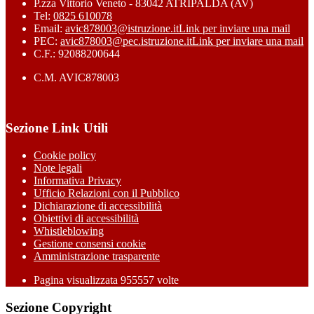
P.zza Vittorio Veneto - 83042 ATRIPALDA (AV)
Tel:
0825 610078
Email:
avic878003@istruzione.it
Link per inviare una mail
PEC:
avic878003@pec.istruzione.it
Link per inviare una mail
C.F.: 92088200644
C.M. AVIC878003
Sezione Link Utili
Cookie policy
Note legali
Informativa Privacy
Ufficio Relazioni con il Pubblico
Dichiarazione di accessibilità
Obiettivi di accessibilità
Whistleblowing
Gestione consensi cookie
Amministrazione trasparente
Pagina visualizzata
955557
volte
Sezione Copyright