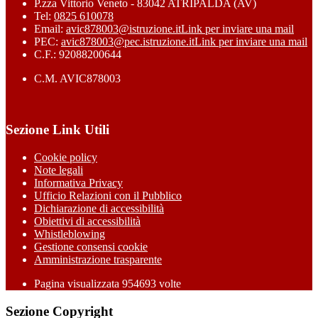
P.zza Vittorio Veneto - 83042 ATRIPALDA (AV)
Tel:
0825 610078
Email:
avic878003@istruzione.it
Link per inviare una mail
PEC:
avic878003@pec.istruzione.it
Link per inviare una mail
C.F.: 92088200644
C.M. AVIC878003
Sezione Link Utili
Cookie policy
Note legali
Informativa Privacy
Ufficio Relazioni con il Pubblico
Dichiarazione di accessibilità
Obiettivi di accessibilità
Whistleblowing
Gestione consensi cookie
Amministrazione trasparente
Pagina visualizzata
954693
volte
Sezione Copyright