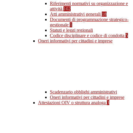
Riferimenti normativi su organizzazione e
attività
102
Atti amministrativi generali
18
Documenti di programmazione strategico-
gestionale
1
Statuti e leggi regionali
Codice disciplinare e codice di condotta
5
Oneri informativi per cittadini e imprese
Scadenzario obblighi amministrativi
Oneri informativi per cittadini e imprese
Attestazioni OIV o struttura analoga
3