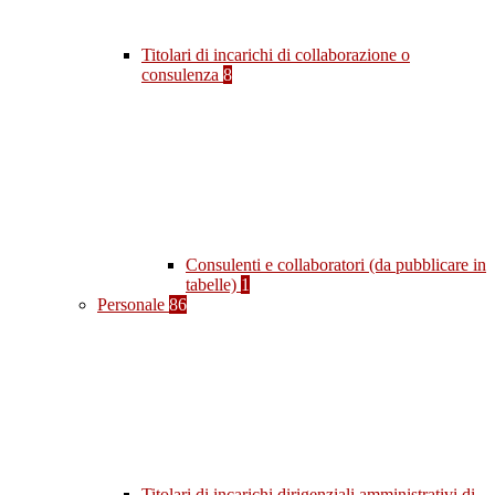
Titolari di incarichi di collaborazione o
consulenza
8
Consulenti e collaboratori (da pubblicare in
tabelle)
1
Personale
86
Titolari di incarichi dirigenziali amministrativi di