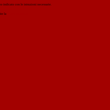
o indicato con le istruzioni necessarie.
ite la
Login Spaggiari