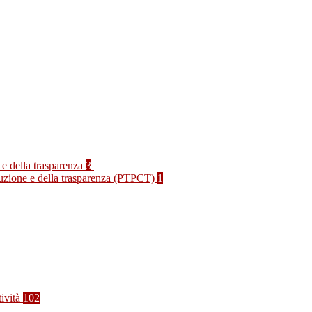
 e della trasparenza
3
rruzione e della trasparenza (PTPCT)
1
tività
102