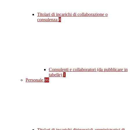
Titolari di incarichi di collaborazione o
consulenza
8
Consulenti e collaboratori (da pubblicare in
tabelle)
1
Personale
86
Titolari di incarichi dirigenziali amministrativi di