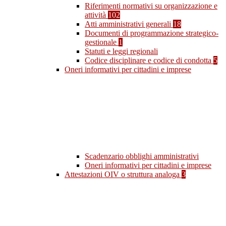
Riferimenti normativi su organizzazione e
attività
102
Atti amministrativi generali
18
Documenti di programmazione strategico-
gestionale
1
Statuti e leggi regionali
Codice disciplinare e codice di condotta
5
Oneri informativi per cittadini e imprese
Scadenzario obblighi amministrativi
Oneri informativi per cittadini e imprese
Attestazioni OIV o struttura analoga
3