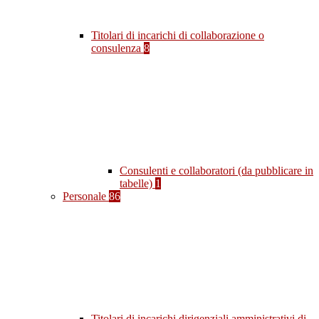
Titolari di incarichi di collaborazione o
consulenza
8
Consulenti e collaboratori (da pubblicare in
tabelle)
1
Personale
86
Titolari di incarichi dirigenziali amministrativi di