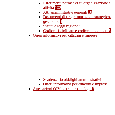
Riferimenti normativi su organizzazione e
attività
102
Atti amministrativi generali
18
Documenti di programmazione strategico-
gestionale
1
Statuti e leggi regionali
Codice disciplinare e codice di condotta
5
Oneri informativi per cittadini e imprese
Scadenzario obblighi amministrativi
Oneri informativi per cittadini e imprese
Attestazioni OIV o struttura analoga
3