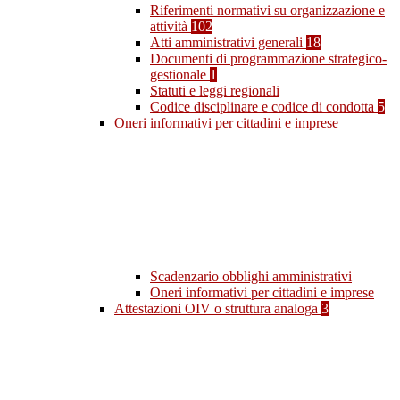
Riferimenti normativi su organizzazione e
attività
102
Atti amministrativi generali
18
Documenti di programmazione strategico-
gestionale
1
Statuti e leggi regionali
Codice disciplinare e codice di condotta
5
Oneri informativi per cittadini e imprese
Scadenzario obblighi amministrativi
Oneri informativi per cittadini e imprese
Attestazioni OIV o struttura analoga
3