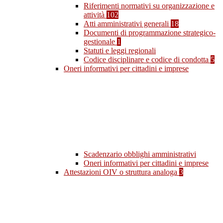
Riferimenti normativi su organizzazione e
attività
102
Atti amministrativi generali
18
Documenti di programmazione strategico-
gestionale
1
Statuti e leggi regionali
Codice disciplinare e codice di condotta
5
Oneri informativi per cittadini e imprese
Scadenzario obblighi amministrativi
Oneri informativi per cittadini e imprese
Attestazioni OIV o struttura analoga
3