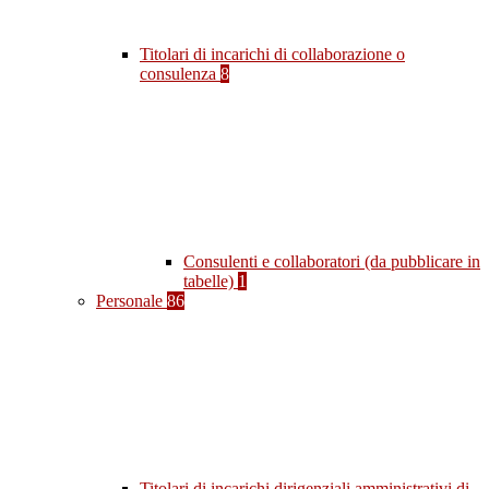
Titolari di incarichi di collaborazione o
consulenza
8
Consulenti e collaboratori (da pubblicare in
tabelle)
1
Personale
86
Titolari di incarichi dirigenziali amministrativi di