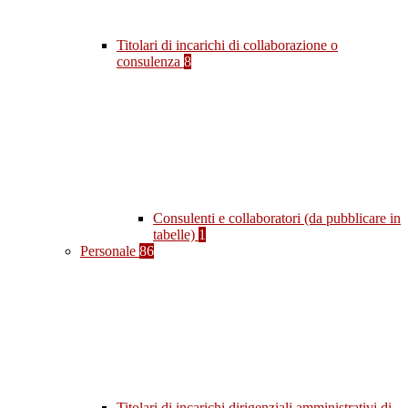
Titolari di incarichi di collaborazione o
consulenza
8
Consulenti e collaboratori (da pubblicare in
tabelle)
1
Personale
86
Titolari di incarichi dirigenziali amministrativi di