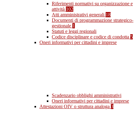
Riferimenti normativi su organizzazione e
attività
102
Atti amministrativi generali
18
Documenti di programmazione strategico-
gestionale
1
Statuti e leggi regionali
Codice disciplinare e codice di condotta
5
Oneri informativi per cittadini e imprese
Scadenzario obblighi amministrativi
Oneri informativi per cittadini e imprese
Attestazioni OIV o struttura analoga
3