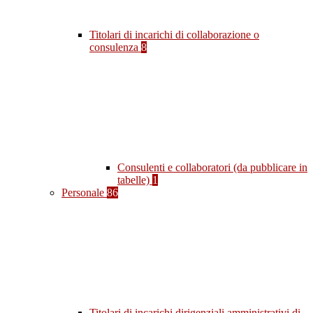
Titolari di incarichi di collaborazione o
consulenza
8
Consulenti e collaboratori (da pubblicare in
tabelle)
1
Personale
86
Titolari di incarichi dirigenziali amministrativi di