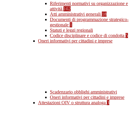
Riferimenti normativi su organizzazione e
attività
102
Atti amministrativi generali
18
Documenti di programmazione strategico-
gestionale
1
Statuti e leggi regionali
Codice disciplinare e codice di condotta
5
Oneri informativi per cittadini e imprese
Scadenzario obblighi amministrativi
Oneri informativi per cittadini e imprese
Attestazioni OIV o struttura analoga
3