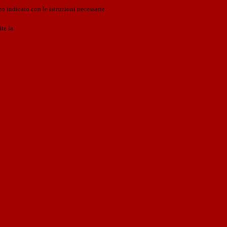
o indicato con le istruzioni necessarie.
ite la
Login Spaggiari