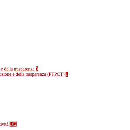
 e della trasparenza
3
rruzione e della trasparenza (PTPCT)
1
tività
102