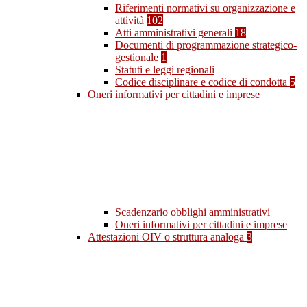
Riferimenti normativi su organizzazione e
attività
102
Atti amministrativi generali
18
Documenti di programmazione strategico-
gestionale
1
Statuti e leggi regionali
Codice disciplinare e codice di condotta
5
Oneri informativi per cittadini e imprese
Scadenzario obblighi amministrativi
Oneri informativi per cittadini e imprese
Attestazioni OIV o struttura analoga
3