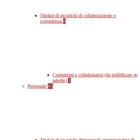
Titolari di incarichi di collaborazione o
consulenza
8
Consulenti e collaboratori (da pubblicare in
tabelle)
1
Personale
86
Titolari di incarichi dirigenziali amministrativi di