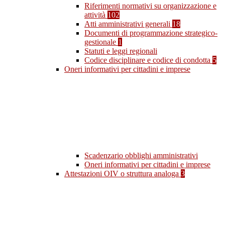
Riferimenti normativi su organizzazione e
attività
102
Atti amministrativi generali
18
Documenti di programmazione strategico-
gestionale
1
Statuti e leggi regionali
Codice disciplinare e codice di condotta
5
Oneri informativi per cittadini e imprese
Scadenzario obblighi amministrativi
Oneri informativi per cittadini e imprese
Attestazioni OIV o struttura analoga
3