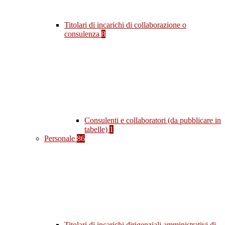
Titolari di incarichi di collaborazione o
consulenza
8
Consulenti e collaboratori (da pubblicare in
tabelle)
1
Personale
86
Titolari di incarichi dirigenziali amministrativi di