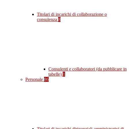
Titolari di incarichi di collaborazione o
consulenza
8
Consulenti e collaboratori (da pubblicare in
tabelle)
1
Personale
86
Titolari di incarichi dirigenziali amministrativi di