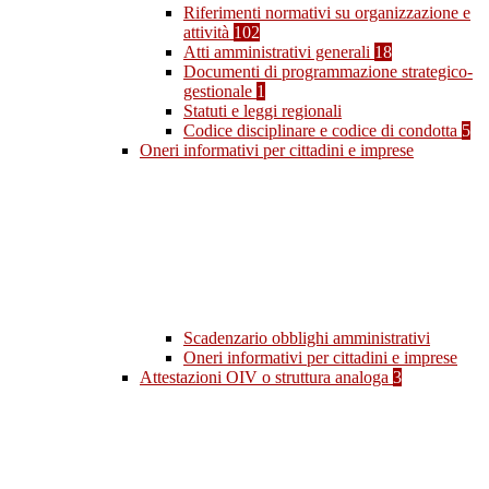
Riferimenti normativi su organizzazione e
attività
102
Atti amministrativi generali
18
Documenti di programmazione strategico-
gestionale
1
Statuti e leggi regionali
Codice disciplinare e codice di condotta
5
Oneri informativi per cittadini e imprese
Scadenzario obblighi amministrativi
Oneri informativi per cittadini e imprese
Attestazioni OIV o struttura analoga
3