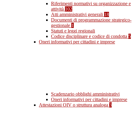
Riferimenti normativi su organizzazione e
attività
102
Atti amministrativi generali
18
Documenti di programmazione strategico-
gestionale
1
Statuti e leggi regionali
Codice disciplinare e codice di condotta
5
Oneri informativi per cittadini e imprese
Scadenzario obblighi amministrativi
Oneri informativi per cittadini e imprese
Attestazioni OIV o struttura analoga
3