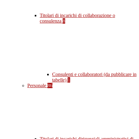
Titolari di incarichi di collaborazione o
consulenza
8
Consulenti e collaboratori (da pubblicare in
tabelle)
1
Personale
86
Titolari di incarichi dirigenziali amministrativi di