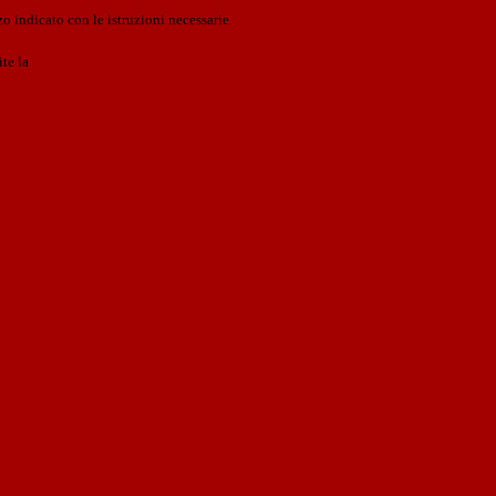
o indicato con le istruzioni necessarie.
ite la
Login Spaggiari