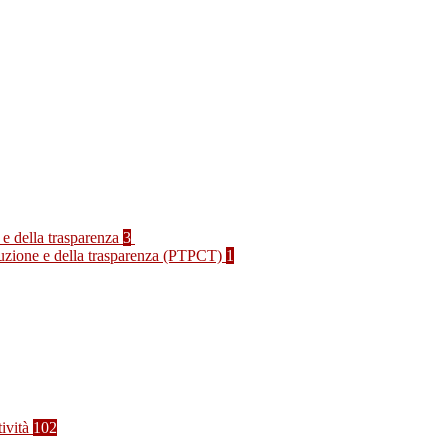
 e della trasparenza
3
rruzione e della trasparenza (PTPCT)
1
tività
102