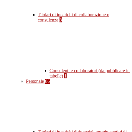
Titolari di incarichi di collaborazione o
consulenza
8
Consulenti e collaboratori (da pubblicare in
tabelle)
1
Personale
86
Titolari di incarichi dirigenziali amministrativi di