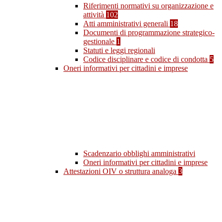
Riferimenti normativi su organizzazione e
attività
102
Atti amministrativi generali
18
Documenti di programmazione strategico-
gestionale
1
Statuti e leggi regionali
Codice disciplinare e codice di condotta
5
Oneri informativi per cittadini e imprese
Scadenzario obblighi amministrativi
Oneri informativi per cittadini e imprese
Attestazioni OIV o struttura analoga
3