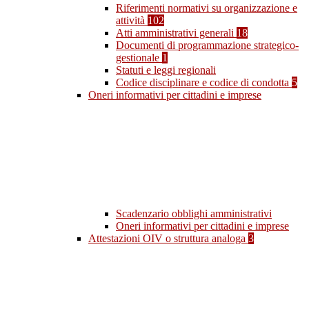
Riferimenti normativi su organizzazione e
attività
102
Atti amministrativi generali
18
Documenti di programmazione strategico-
gestionale
1
Statuti e leggi regionali
Codice disciplinare e codice di condotta
5
Oneri informativi per cittadini e imprese
Scadenzario obblighi amministrativi
Oneri informativi per cittadini e imprese
Attestazioni OIV o struttura analoga
3