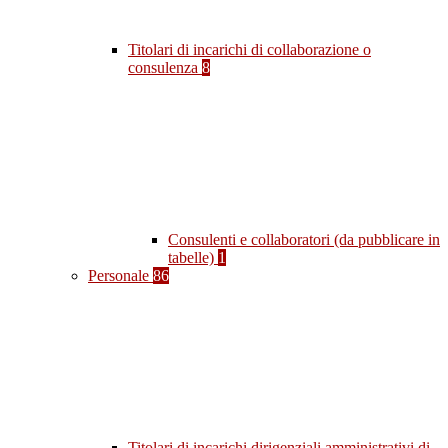
Titolari di incarichi di collaborazione o
consulenza
8
Consulenti e collaboratori (da pubblicare in
tabelle)
1
Personale
86
Titolari di incarichi dirigenziali amministrativi di