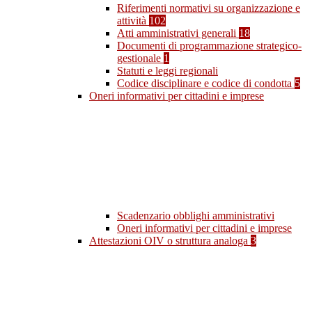
Riferimenti normativi su organizzazione e
attività
102
Atti amministrativi generali
18
Documenti di programmazione strategico-
gestionale
1
Statuti e leggi regionali
Codice disciplinare e codice di condotta
5
Oneri informativi per cittadini e imprese
Scadenzario obblighi amministrativi
Oneri informativi per cittadini e imprese
Attestazioni OIV o struttura analoga
3