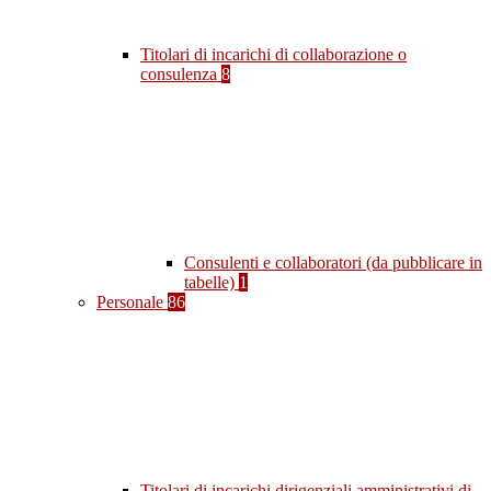
Titolari di incarichi di collaborazione o
consulenza
8
Consulenti e collaboratori (da pubblicare in
tabelle)
1
Personale
86
Titolari di incarichi dirigenziali amministrativi di