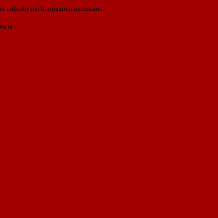
o indicato con le istruzioni necessarie.
ite la
Login Spaggiari