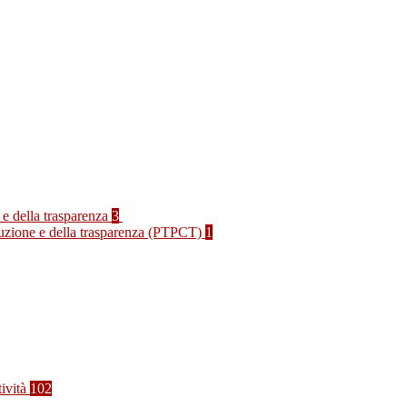
 e della trasparenza
3
rruzione e della trasparenza (PTPCT)
1
tività
102