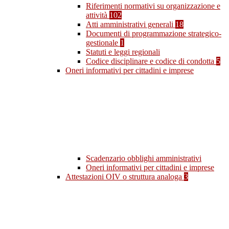
Riferimenti normativi su organizzazione e
attività
102
Atti amministrativi generali
18
Documenti di programmazione strategico-
gestionale
1
Statuti e leggi regionali
Codice disciplinare e codice di condotta
5
Oneri informativi per cittadini e imprese
Scadenzario obblighi amministrativi
Oneri informativi per cittadini e imprese
Attestazioni OIV o struttura analoga
3