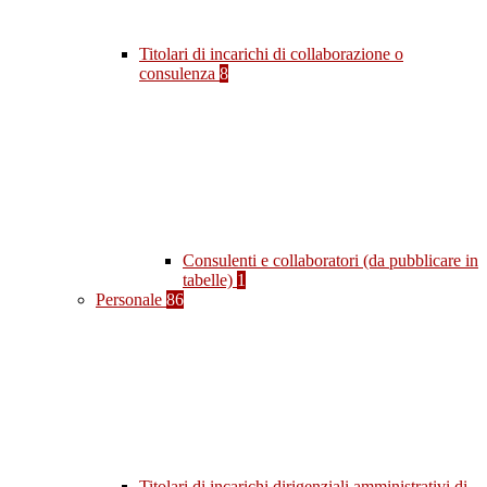
Titolari di incarichi di collaborazione o
consulenza
8
Consulenti e collaboratori (da pubblicare in
tabelle)
1
Personale
86
Titolari di incarichi dirigenziali amministrativi di