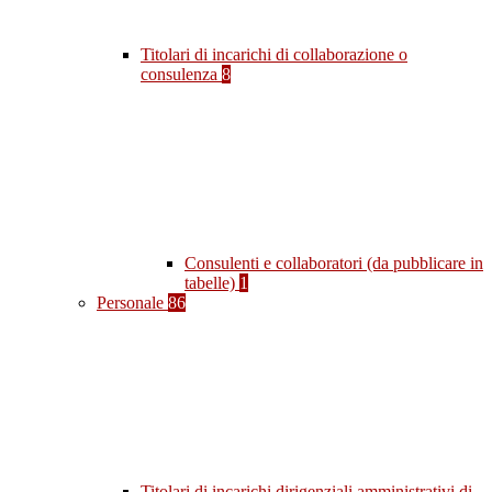
Titolari di incarichi di collaborazione o
consulenza
8
Consulenti e collaboratori (da pubblicare in
tabelle)
1
Personale
86
Titolari di incarichi dirigenziali amministrativi di