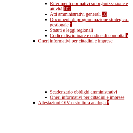
Riferimenti normativi su organizzazione e
attività
102
Atti amministrativi generali
18
Documenti di programmazione strategico-
gestionale
1
Statuti e leggi regionali
Codice disciplinare e codice di condotta
5
Oneri informativi per cittadini e imprese
Scadenzario obblighi amministrativi
Oneri informativi per cittadini e imprese
Attestazioni OIV o struttura analoga
3